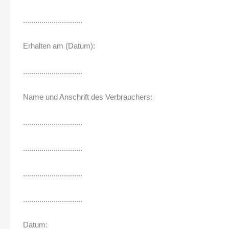
.............................
Erhalten am (Datum):
.............................
Name und Anschrift des Verbrauchers:
.............................
.............................
.............................
.............................
Datum: