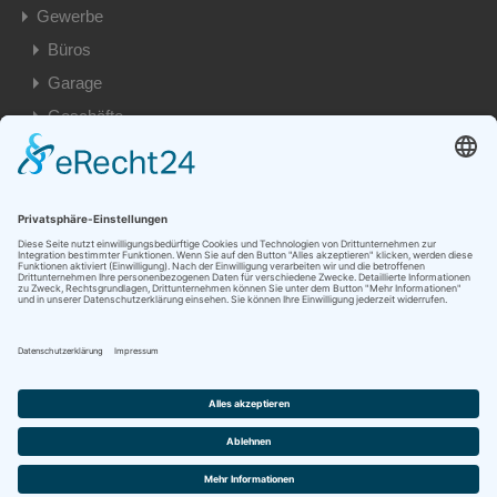
Gewerbe
Büros
Garage
Geschäfte
Privat
Besondere Immobilien
Eigentumswohnungen
Einfamilienhäuser
Garage
Grundstück
Mehrfamilienhäuser
Wohnungen
© 2026. Alle Rechte vorbehalten.
Designed by Tim Klein