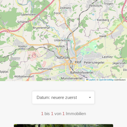
Leaflet
|
©
OpenStreetMap
contributors
Datum: neuere zuerst
1
bis
1
von
1
Immobilien