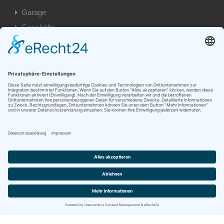
Garage
Geschäfte
Privat
Besondere Immobilien
Eigentumswohnungen
Einfamilienhäuser
Garage
Grundstück
Mehrfamilienhäuser
Wohnungen
© 2026. Alle Rechte vorbehalten.
Designed by Tim Klein
Cookie-Einstellungen