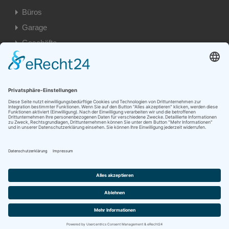
Büros
Garage
Geschäfte
Privat
Besondere Immobilien
Eigentumswohnungen
Einfamilienhäuser
Garage
Grundstück
Mehrfamilienhäuser
Wohnungen
© 2026. Alle Rechte vorbehalten.
Designed by Tim Klein