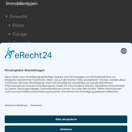
Immobilientypen
Gewerbe
Büros
Garage
Geschäfte
Privat
Besondere Immobilien
Eigentumswohnungen
Einfamilienhäuser
Garage
Grundstück
Mehrfamilienhäuser
Wohnungen
© 2026. Alle Rechte vorbehalten.
Designed by Tim Klein