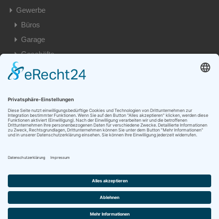
Gewerbe
Büros
Garage
Geschäfte
Privat
Besondere Immobilien
Eigentumswohnungen
Einfamilienhäuser
Garage
Grundstück
Mehrfamilienhäuser
Wohnungen
© 2026. Alle Rechte vorbehalten.
Designed by Tim Klein