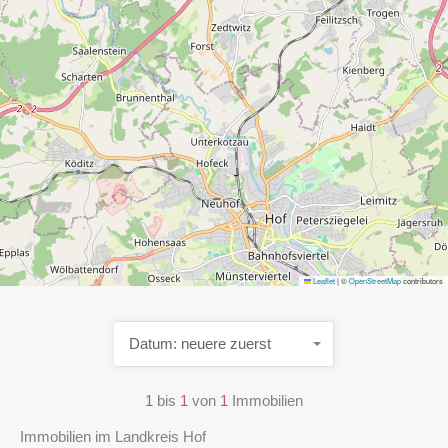
Leaflet
|
©
OpenStreetMap
contributors
Datum: neuere zuerst
1
bis
1
von
1
Immobilien
Immobilien im Landkreis Hof